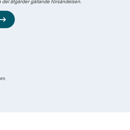
 del åtgärder gällande försändelsen.
com