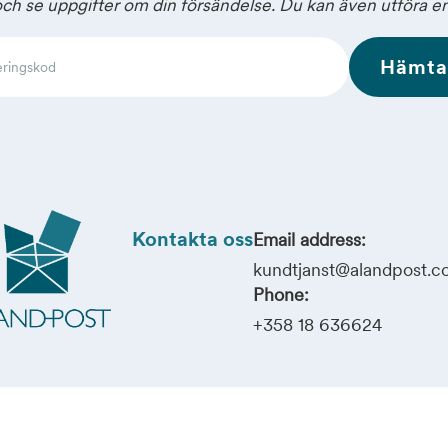
och se uppgifter om din försändelse. Du kan även utföra en
Hämta
Kontakta oss
Email address:
kundtjanst@alandpost.
Phone:
+358 18 636624