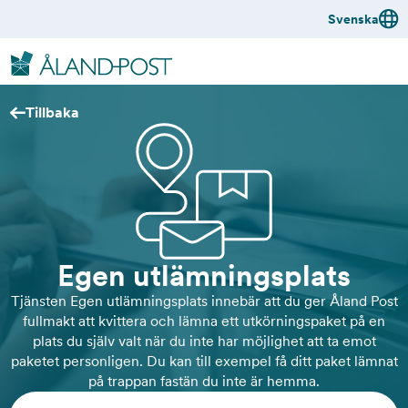
Skip
Svenska
to
w
main
content
w
Tillbaka
w
.
a
Egen utlämningsplats
l
Tjänsten Egen utlämningsplats innebär att du ger Åland Post
a
fullmakt att kvittera och lämna ett utkörningspaket på en
plats du själv valt när du inte har möjlighet att ta emot
n
paketet personligen. Du kan till exempel få ditt paket lämnat
på trappan fastän du inte är hemma.
d