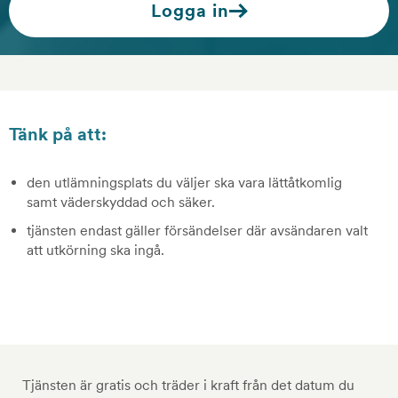
Logga in
p
o
s
Tänk på att:
t
.
den utlämningsplats du väljer ska vara lättåtkomlig
samt väderskyddad och säker.
a
tjänsten endast gäller försändelser där avsändaren valt
att utkörning ska ingå.
x
Tjänsten är gratis och träder i kraft från det datum du